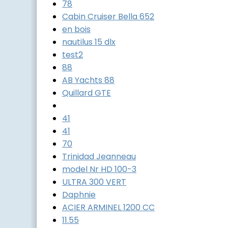
78
Cabin Cruiser Bella 652
en bois
nautilus 15 dlx
test2
88
AB Yachts 88
Quillard GTE
41
41
70
Trinidad Jeanneau
model Nr HD 100-3
ULTRA 300 VERT
Daphnie
ACIER ARMINEL 1200 CC
11.55