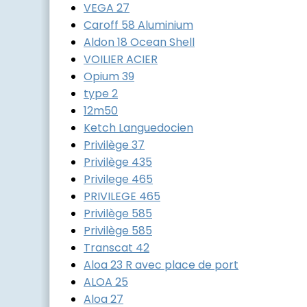
VEGA 27
Caroff 58 Aluminium
Aldon 18 Ocean Shell
VOILIER ACIER
Opium 39
type 2
12m50
Ketch Languedocien
Privilège 37
Privilège 435
Privilege 465
PRIVILEGE 465
Privilège 585
Privilège 585
Transcat 42
Aloa 23 R avec place de port
ALOA 25
Aloa 27