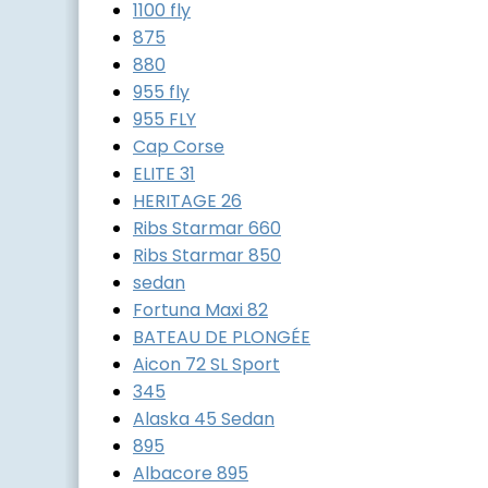
1100 fly
875
880
955 fly
955 FLY
Cap Corse
ELITE 31
HERITAGE 26
Ribs Starmar 660
Ribs Starmar 850
sedan
Fortuna Maxi 82
BATEAU DE PLONGÉE
Aicon 72 SL Sport
345
Alaska 45 Sedan
895
Albacore 895