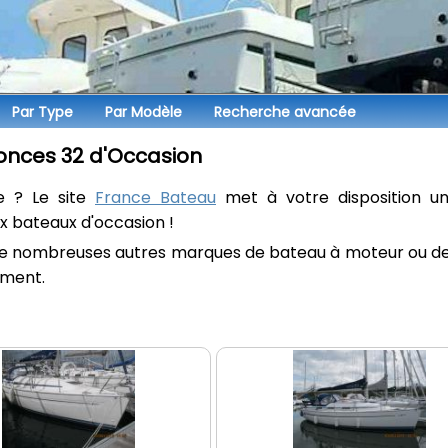
Par
Type
Par
Modèle
Recherche avancée
nces 32 d'Occasion
e ? Le site
France Bateau
met à votre disposition u
 bateaux d'occasion !
de nombreuses autres marques de bateau à moteur ou de v
ement.