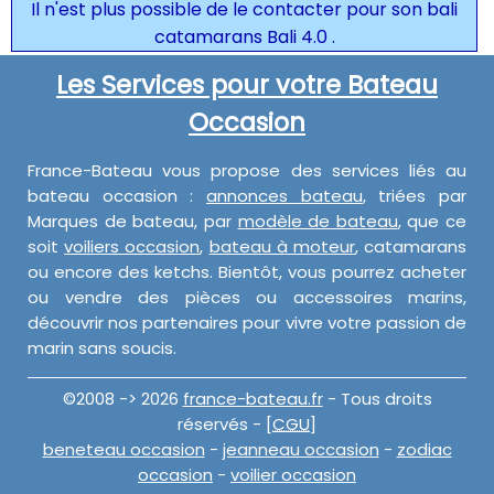
Il n'est plus possible de le contacter pour son bali
catamarans Bali 4.0 .
Les Services pour votre Bateau
Occasion
France-Bateau vous propose des services liés au
bateau occasion :
annonces bateau
, triées par
Marques de bateau, par
modèle de bateau
, que ce
soit
voiliers occasion
,
bateau à moteur
, catamarans
ou encore des ketchs. Bientôt, vous pourrez acheter
ou vendre des pièces ou accessoires marins,
découvrir nos partenaires pour vivre votre passion de
marin sans soucis.
©2008 -> 2026
france-bateau.fr
- Tous droits
réservés - [
CGU
]
beneteau occasion
-
jeanneau occasion
-
zodiac
occasion
-
voilier occasion