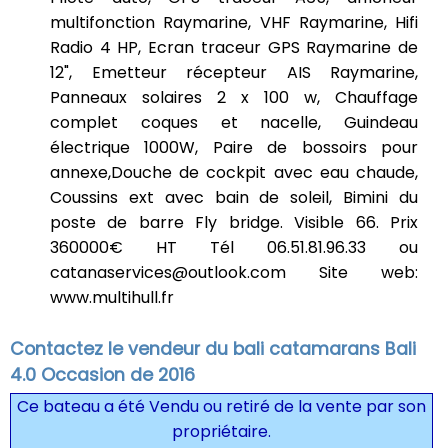
multifonction Raymarine, VHF Raymarine, Hifi
Radio 4 HP, Ecran traceur GPS Raymarine de
12", Emetteur récepteur AIS Raymarine,
Panneaux solaires 2 x 100 w, Chauffage
complet coques et nacelle, Guindeau
électrique 1000W, Paire de bossoirs pour
annexe,Douche de cockpit avec eau chaude,
Coussins ext avec bain de soleil, Bimini du
poste de barre Fly bridge. Visible 66. Prix
360000€ HT Tél 06.51.81.96.33 ou
catanaservices@outlook.com Site web:
www.multihull.fr
Contactez le vendeur du bali catamarans Bali
4.0 Occasion de 2016
Ce bateau a été Vendu ou retiré de la vente par son
propriétaire.