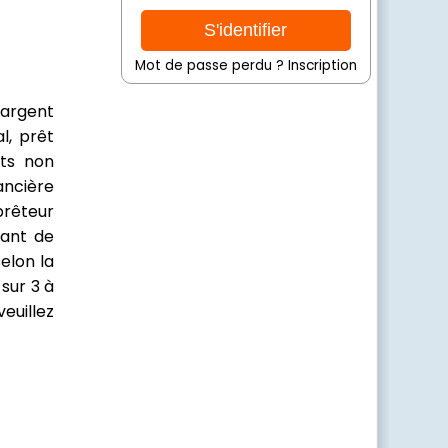
Mot de passe perdu ?
Inscription
'argent
l, prêt
êts non
ancière
prêteur
lant de
elon la
sur 3 à
euillez