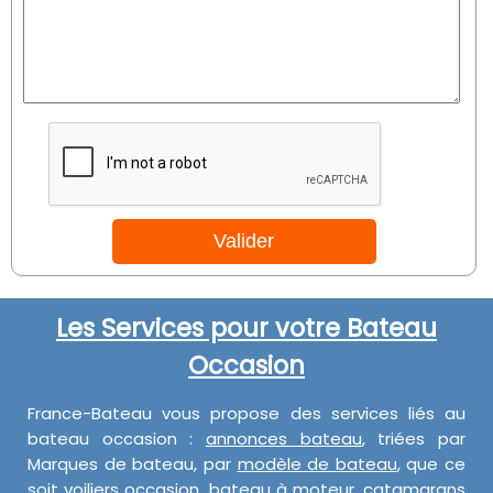
Les Services pour votre Bateau
Occasion
France-Bateau vous propose des services liés au
bateau occasion :
annonces bateau
, triées par
Marques de bateau, par
modèle de bateau
, que ce
soit
voiliers occasion
,
bateau à moteur
, catamarans